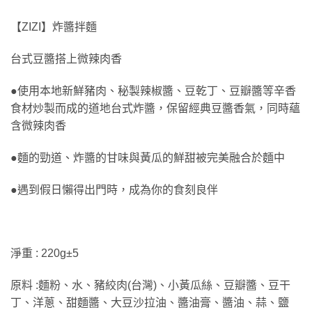
【ZIZI】炸醬拌麵
台式豆醬搭上微辣肉香
●使用本地新鮮豬肉、秘製辣椒醬、豆乾丁、豆瓣醬等辛香
食材炒製而成的道地台式炸醬，保留經典豆醬香氣，同時蘊
含微辣肉香
●麵的勁道、炸醬的甘味與黃瓜的鮮甜被完美融合於麵中
●遇到假日懶得出門時，成為你的食刻良伴
淨重 : 220g±5
原料 :麵粉、水、豬絞肉(台灣)、小黃瓜絲、豆瓣醬、豆干
丁、洋蔥、甜麵醬、大豆沙拉油、醬油膏、醬油、蒜、鹽