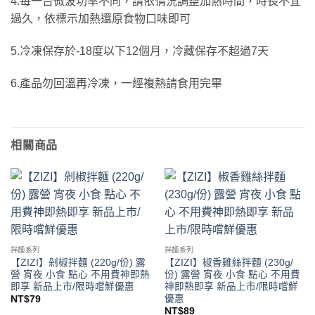
4.每一台微波功率不同，請依情況調整加熱時間，時長不宜
過久，依標示加熱還原食物口味即可
5.冷凍保存於-18度以下12個月，冷藏保存不超過7天
6.產品勿回溫再冷凍，一經複熱請食用完畢
相關商品
拌麵系列
拌麵系列
【ZIZI】剁椒拌麵 (220g/份) 露
【ZIZI】椒香雞絲拌麵 (230g/
營 宵夜 小食 點心 不用費神即熱
份) 露營 宵夜 小食 點心 不用費
即享 新品上市/限時嚐鮮優惠
神即熱即享 新品上市/限時嚐鮮
優惠
NT$
79
NT$
89