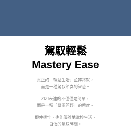
駕馭輕鬆
Mastery Ease
真正的「輕鬆生活」並非將就，
而是一種駕馭節奏的智慧。
ZIZI表達的不僅僅是簡單，
而是一種「舉重若輕」的態度。
即使很忙，也能優雅地掌控生活、
自信的駕馭時間。