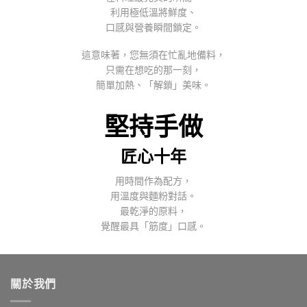
利用極低溫將鮮度、
口感與營養瞬間鎖定。
這意味著，您無須在忙亂地備料，
只需在想吃的那一刻，
簡單加熱、「解鎖」美味。
堅持手做
匠心十年
用時間作為配方，
用溫度與麵粉對話。
最乾淨的原料，
覺醒最具「筋度」口感。
關於我們