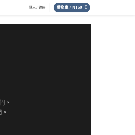
購物車 /
NT$
0
登入 / 註冊
們。
們。