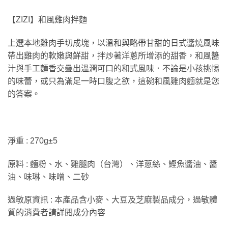
【ZIZI】和風雞肉拌麵
上選本地雞肉手切成塊，以溫和與略帶甘甜的日式醬燒風味
帶出雞肉的軟嫩與鮮甜，拌炒著洋蔥所增添的甜香，和風醬
汁與手工麵香交疊出溫潤可口的和式風味．不論是小孩挑惕
的味蕾，或只為滿足一時口腹之欲，這碗和風雞肉麵就是您
的答案。
淨重 : 270g±5
原料 : 麵粉、水、雞腿肉（台灣）、洋蔥絲、鰹魚醬油、醬
油、味琳、味噌、二砂
過敏原資訊 : 本產品含小麥、大豆及芝麻製品成分，過敏體
質的消費者請詳閱成分內容